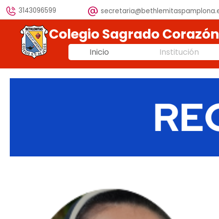
Vaya al Contenido
3143096599
secretaria@bethlemitaspamplona.
Colegio Sagrado Corazó
Inicio
Institución