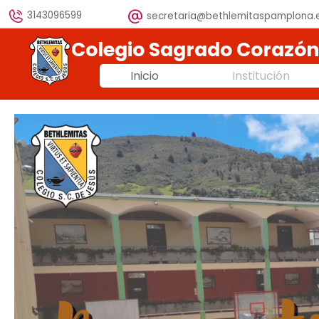
Vaya al Contenido
3143096599
secretaria@bethlemitaspamplona.
Colegio Sagrado Corazó
Inicio
Institución