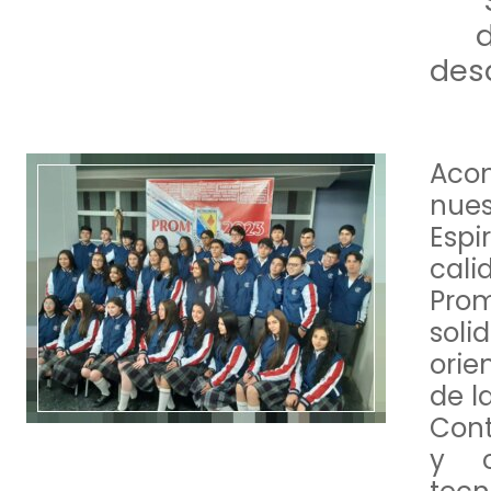
d
desd
Aco
nues
Espi
cali
Prom
sol
orie
de l
Con
y c