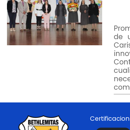
Prom
de u
Cari
inno
Con
cual
nece
comu
Certificacio