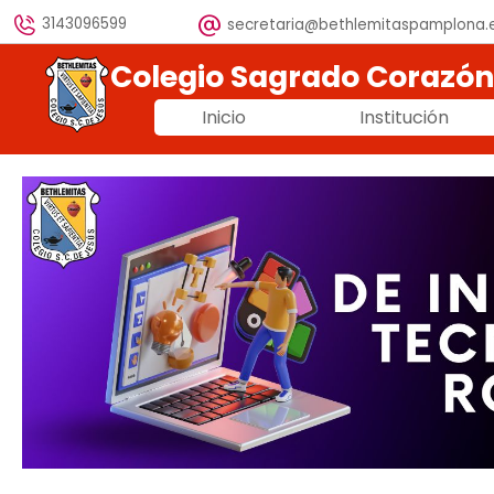
Vaya al Contenido
3143096599
secretaria@bethlemitaspamplona.
Colegio Sagrado Corazó
Inicio
Institución