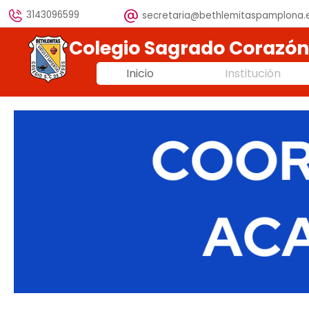
Vaya al Contenido
3143096599
secretaria@bethlemitaspamplona.
Colegio Sagrado Corazó
Inicio
Institución