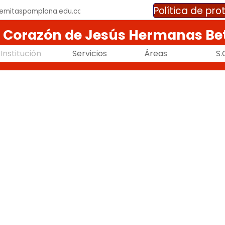
Política de pr
lemitaspamplona.edu.co
o Corazón de Jesús Hermanas Be
Saltar menú
Institución
▼
Servicios
▼
Áreas
▼
S.