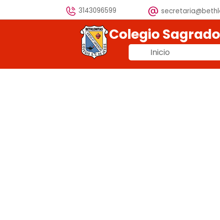
Vaya al Contenido
3143096599
secretaria@beth
Colegio Sagrad
Inicio