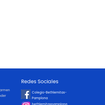
Redes Sociales
 Carmen
Colegio-Bethlemitas-
nder
Pamplona
bethlemitaspamplona